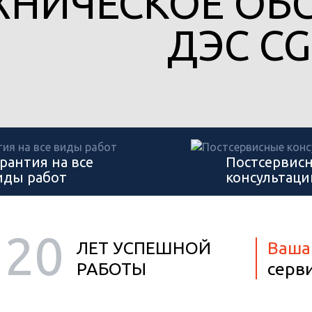
ХНИЧЕСКОЕ ОБ
ДЭС C
арантия на все
Постсервис
иды работ
консультаци
20
ЛЕТ УСПЕШНОЙ
Ваша
РАБОТЫ
серв