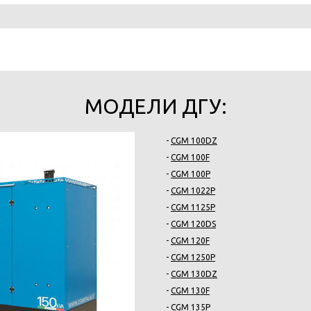
МОДЕЛИ ДГУ:
-
CGM 100DZ
-
CGM 100F
-
CGM 100P
-
CGM 1022P
-
CGM 1125P
-
CGM 120DS
-
CGM 120F
-
CGM 1250P
-
CGM 130DZ
-
CGM 130F
-
CGM 135P