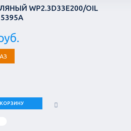
ЛЯНЫЙ WP2.3D33E200/OIL
75395A
руб.
АЗ
 КОРЗИНУ
в