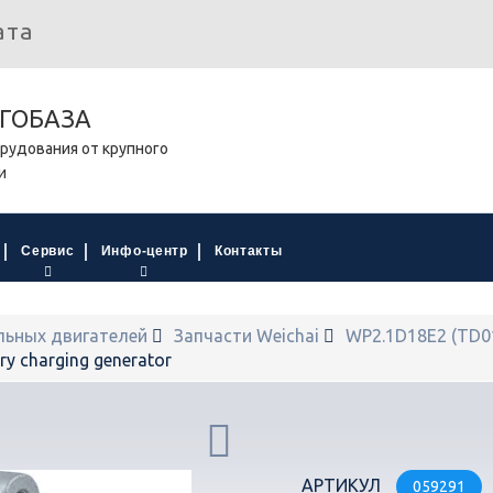
ата
ГОБАЗА
рудования от крупного
и
Сервис
Инфо-центр
Контакты
льных двигателей
Запчасти Weichai
WP2.1D18E2 (TD0
y charging generator
АРТИКУЛ
059291