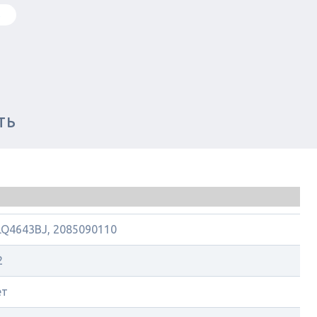
в
ТЬ
LQ4643BJ, 2085090110
2
ет