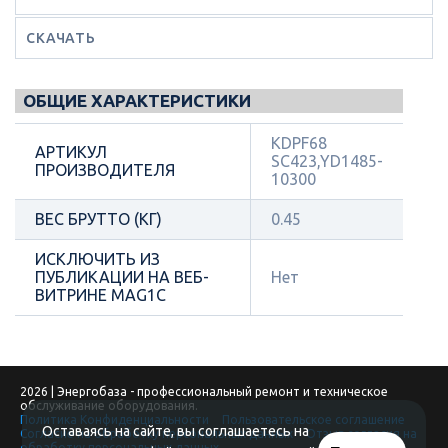
СКАЧАТЬ
ОБЩИЕ ХАРАКТЕРИСТИКИ
KDPF68
АРТИКУЛ
SC423,YD1485-
ПРОИЗВОДИТЕЛЯ
10300
ВЕС БРУТТО (КГ)
0.45
ИСКЛЮЧИТЬ ИЗ
ПУБЛИКАЦИИ НА ВЕБ-
Нет
ВИТРИНЕ MAG1C
2026 | Энергобаза - профессиональный ремонт и техническое
обслуживание оборудования.
Политика Конфиденциальности
Пользовательское соглашение
Оставаясь на сайте, вы соглашаетесь на
Согласие на обработку персональных данных
Отзыв согласия на
обработку персональных данных