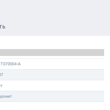
ТЬ
RT070004-A
07
ет
аронит