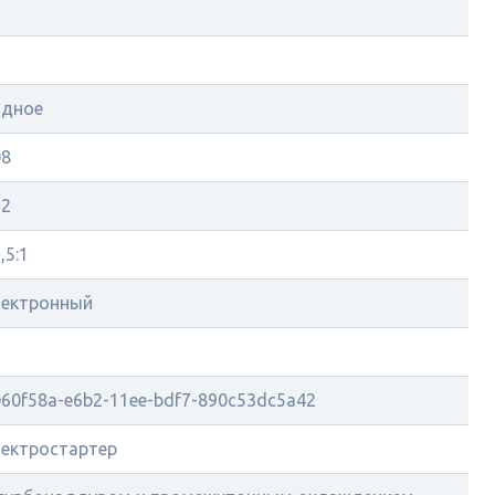
ядное
08
32
,5:1
лектронный
7
60f58a-e6b2-11ee-bdf7-890c53dc5a42
лектростартер