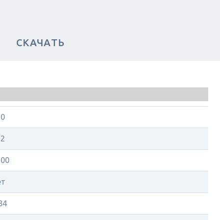
СКАЧАТЬ
20
32
500
ет
84