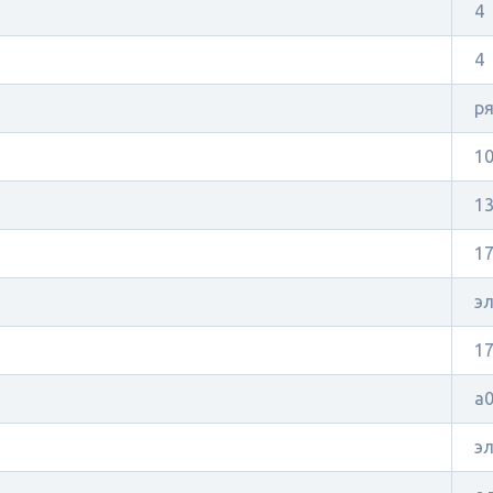
4
4
р
1
1
17
э
1
a0
э