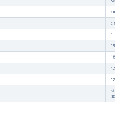
S
э
с
1
1
18
1
1
ht
00