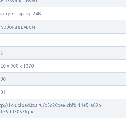
AE 15W40/10W30
лектростартер 24В
 турбонаддувом
95
20 х 900 х 1370
200
201
tp://1c-upload.tss.ru/b5c20bee-cbfb-11e5-a89b-
155d030626.jpg