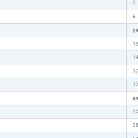
4
6
р
1
1
17
1
э
1
2