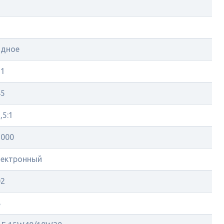
ядное
31
45
,5:1
2000
лектронный
02
8