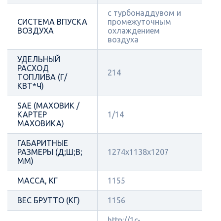
с турбонаддувом и
СИСТЕМА ВПУСКА
промежуточным
ВОЗДУХА
охлаждением
воздуха
УДЕЛЬНЫЙ
РАСХОД
214
ТОПЛИВА (Г/
КВТ*Ч)
SAE (МАХОВИК /
КАРТЕР
1/14
МАХОВИКА)
ГАБАРИТНЫЕ
РАЗМЕРЫ (Д;Ш;В;
1274x1138x1207
ММ)
МАССА, КГ
1155
ВЕС БРУТТО (КГ)
1156
http://1c-