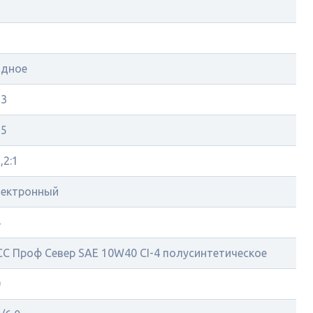
ядное
23
55
,2:1
лектронный
4
С Проф Север SAE 10W40 CI-4 полусинтетическое
0