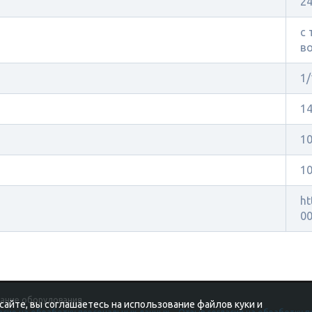
24
с
в
1/
1
1
1
ht
00
вание оборудования.
 сайте, вы соглашаетесь на использование файлов куки и