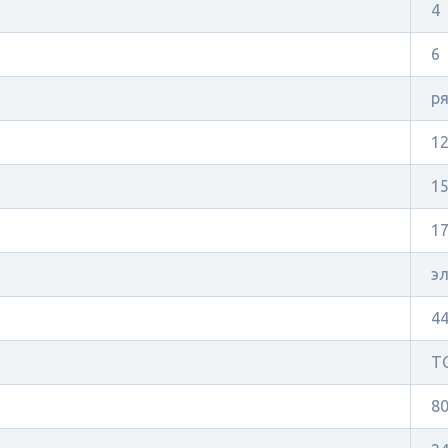
4
6
р
1
1
17
э
4
ТС
8