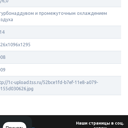
/6,0
 турбонаддувом и промежуточным охлаждением
оздуха
14
426х1096х1295
008
009
tp://1c-upload.tss.ru/52bce1fd-b7ef-11e8-a079-
155d030626.jpg
Наши страницы в соц.