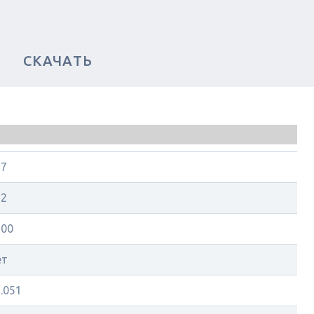
СКАЧАТЬ
27
62
500
ет
.051