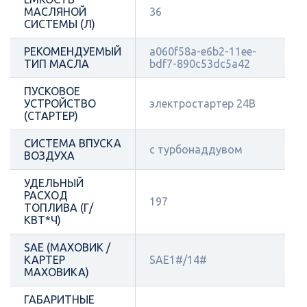
МАСЛЯНОЙ
36
СИСТЕМЫ (Л)
РЕКОМЕНДУЕМЫЙ
a060f58a-e6b2-11ee-
ТИП МАСЛА
bdf7-890c53dc5a42
ПУСКОВОЕ
УСТРОЙСТВО
электростартер 24В
(СТАРТЕР)
СИСТЕМА ВПУСКА
с турбонаддувом
ВОЗДУХА
УДЕЛЬНЫЙ
РАСХОД
197
ТОПЛИВА (Г/
КВТ*Ч)
SAE (МАХОВИК /
КАРТЕР
SAE1#/14#
МАХОВИКА)
ГАБАРИТНЫЕ