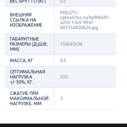
ВЕС БРУТТО (КГ)
0.5
http://1c-
ВНЕШНЯЯ
upload.tss.ru/4a9b6691-
ССЫЛКА НА
a2fd-11e5-9947-
ИЗОБРАЖЕНИЕ
00155d030626.jpg
ГАБАРИТНЫЕ
РАЗМЕРЫ (Д;Ш;В;
150х92х36
ММ)
МАССА, КГ
0.5
ОПТИМАЛЬНАЯ
НАГРУЗКА
250
+/-30%, КГ.
СЖАТИЕ ПРИ
МАКСИМАЛЬНОЙ
3
НАГРУЗКЕ, ММ