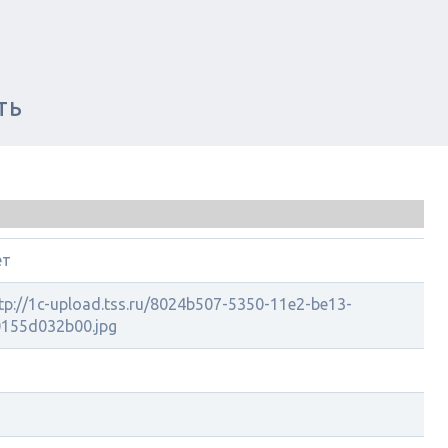
ТЬ
ет
tp://1c-upload.tss.ru/8024b507-5350-11e2-be13-
155d032b00.jpg
5