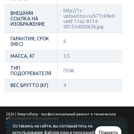
http://1c-
ВНЕШНЯЯ
upload.tss.ru/677c69ed-
ССЫЛКА НА
ce6f-11e2-8114-
ИЗОБРАЖЕНИЕ
00155d030626.jpg
ГАРАНТИЯ, СРОК
6
(МЕС)
МАССА, КГ
3.5
ТИП
ПОЖ
ПОДОГРЕВАТЕЛЯ
ВЕС БРУТТО (КГ)
4
2026 | Энергобаза - профессиональный ремонт и техническое
обслуживание оборудования.
Политика Конфиденциальности
Пользовательское соглашение
Оставаясь на сайте, вы соглашаетесь на
Согласие на обработку персональных данных
Отзыв согласия на
обработку персональных данных
Принять
использование файлов куки и передачей