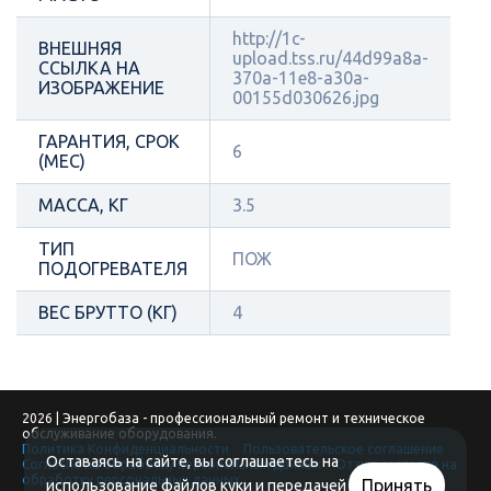
http://1c-
ВНЕШНЯЯ
upload.tss.ru/44d99a8a-
ССЫЛКА НА
370a-11e8-a30a-
ИЗОБРАЖЕНИЕ
00155d030626.jpg
ГАРАНТИЯ, СРОК
6
(МЕС)
МАССА, КГ
3.5
ТИП
ПОЖ
ПОДОГРЕВАТЕЛЯ
ВЕС БРУТТО (КГ)
4
2026 | Энергобаза - профессиональный ремонт и техническое
обслуживание оборудования.
Политика Конфиденциальности
Пользовательское соглашение
Оставаясь на сайте, вы соглашаетесь на
Согласие на обработку персональных данных
Отзыв согласия на
обработку персональных данных
Принять
использование файлов куки и передачей