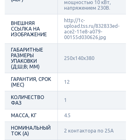
мощностью 10 кВт,
напряжением 230В.
http://1c-
ВНЕШНЯЯ
upload.tss.ru/832833ed-
ССЫЛКА НА
ace2-11e8-a079-
ИЗОБРАЖЕНИЕ
00155d030626.jpg
ГАБАРИТНЫЕ
РАЗМЕРЫ
250х140х380
УПАКОВКИ
(Д;Ш;В; ММ)
ГАРАНТИЯ, СРОК
12
(МЕС)
КОЛИЧЕСТВО
1
ФАЗ
МАССА, КГ
4.5
НОМИНАЛЬНЫЙ
2 контактора по 25А
ТОК (А)